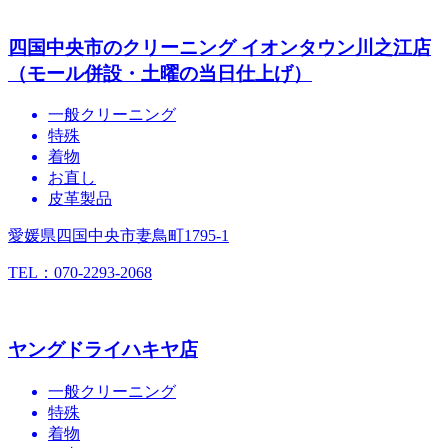
四国中央市のクリーニング イオンタウン川之江店
（モール併設・土曜の当日仕上げ）
一般クリーニング
特殊
着物
お直し
皮革製品
愛媛県四国中央市妻鳥町1795-1
TEL：070-2293-2068
ヤングドライハキヤ店
一般クリーニング
特殊
着物