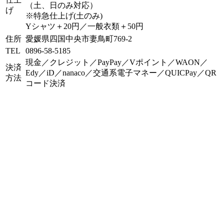
（土、日のみ対応）
げ
※特急仕上げ(土のみ)
Yシャツ＋20円／一般衣類＋50円
住所
愛媛県四国中央市妻鳥町769-2
TEL
0896-58-5185
現金／クレジット／PayPay／Vポイント／WAON／
決済
Edy／iD／nanaco／交通系電子マネー／QUICPay／QR
方法
コード決済