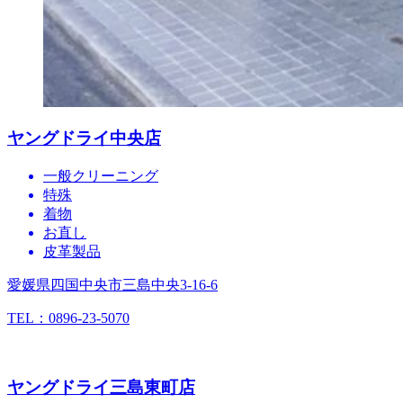
ヤングドライ中央店
一般クリーニング
特殊
着物
お直し
皮革製品
愛媛県四国中央市三島中央3-16-6
TEL：0896-23-5070
ヤングドライ三島東町店