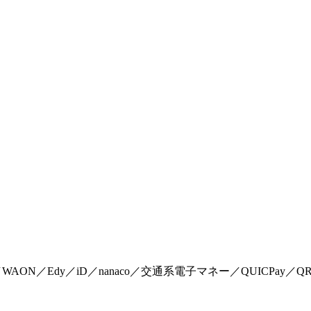
AON／Edy／iD／nanaco／交通系電子マネー／QUICPay／