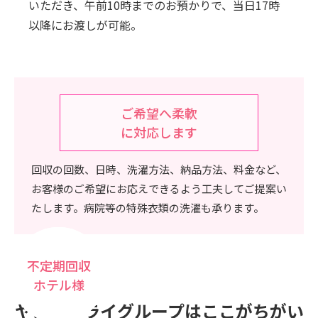
いただき、午前10時までのお預かりで、当日17時
以降にお渡しが可能。
ご希望へ柔軟
に対応します
回収の回数、日時、洗濯方法、納品方法、料金など、
お客様のご希望にお応えできるよう工夫してご提案い
たします。病院等の特殊衣類の洗濯も承ります。
不定期回収
不定期回収
定期回収
食品加工
歯科医院様
ホテル様
会社様
ヤングドライグループはここがちがい