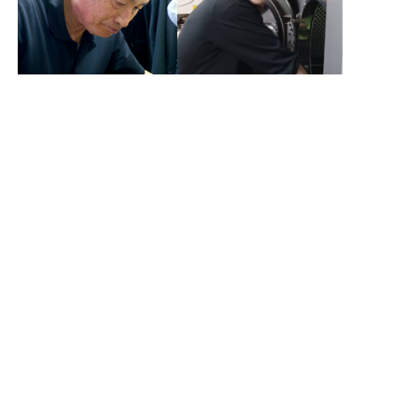
業種や業界に特化
したクリーニングに強
い！
集
徳島・香川・愛媛に拠点があること、自社で工
場を運営していることからも、個人のお客様だ
配
けでなく、法人や福祉・医療施設のご依頼も幅
ク
広く承ることができます。地域の皆様が安心し
リ
て事業経営に集中できるよう、私たちはクリー
ー
ニングを通してサポートします。
ニ