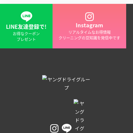
お
グ
近
お
く
家
Instagram
の
LINE友達登録で!
に
リアルタイムなお得情報
お
お得なクーポン
い
クリーニングの豆知識を発信中です
プレゼント
店
な
を
が
ら
探
ク
す
リ
ー
ニ
ン
グ
が
で
き
る