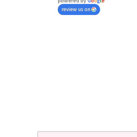
powered by
G
o
o
g
l
e
review us on