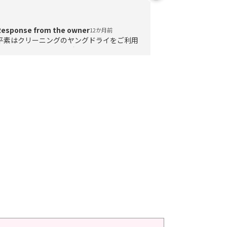
Response from the owner
Response from
12か月前
平素はクリーニングのヤングドライをご利用
平素はクリーニ
いただきありがとうございます。この度は高
いただき、あり
評価、ありがとうございました。引き続き、
度は高評価、あ
接客、サービス共にご満足いただけるように
サービスにご満
取り組んでまいります。
でまいります。