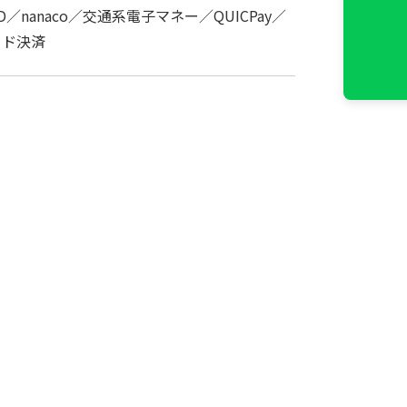
iD／nanaco／交通系電子マネー／QUICPay／
ード決済