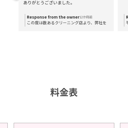
ありがとうございました。
Response from the owner
12か月前
この度は数あるクリーニング店より、弊社を
ご利用いただき、誠にありがとうございま
す。また、お褒めのお言葉をいただき、あり
がとうございます。日々、お客様に安心、安
全にご利用いただけるよう、接客、サービス
の充実に努めてまいります。今後ともよろし
くお願い致します。
料金表